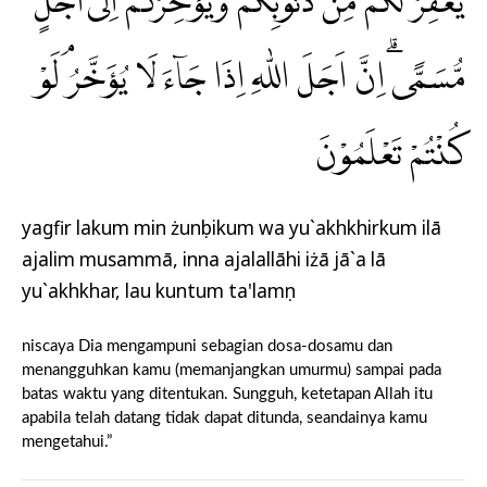
يَغْفِرْ لَكُمْ مِّنْ ذُنُوْبِكُمْ وَيُؤَخِّرْكُمْ اِلٰٓى اَجَلٍ
مُّسَمًّىۗ اِنَّ اَجَلَ اللّٰهِ اِذَا جَاۤءَ لَا يُؤَخَّرُۘ لَوْ
كُنْتُمْ تَعْلَمُوْنَ
yagfir lakum min żunụbikum wa yu`akhkhirkum ilā
ajalim musammā, inna ajalallāhi iżā jā`a lā
yu`akhkhar, lau kuntum ta'lamụn
niscaya Dia mengampuni sebagian dosa-dosamu dan
menangguhkan kamu (memanjangkan umurmu) sampai pada
batas waktu yang ditentukan. Sungguh, ketetapan Allah itu
apabila telah datang tidak dapat ditunda, seandainya kamu
mengetahui.”