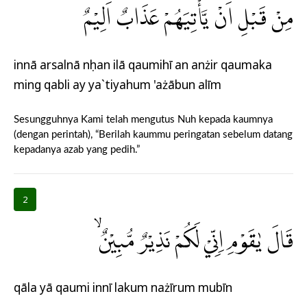
مِنْ قَبْلِ اَنْ يَّأْتِيَهُمْ عَذَابٌ اَلِيْمٌ
innā arsalnā nụhan ilā qaumihī an anżir qaumaka
ming qabli ay ya`tiyahum 'ażābun alīm
Sesungguhnya Kami telah mengutus Nuh kepada kaumnya
(dengan perintah), “Berilah kaummu peringatan sebelum datang
kepadanya azab yang pedih.”
2
قَالَ يٰقَوْمِ اِنِّيْ لَكُمْ نَذِيْرٌ مُّبِيْنٌۙ
qāla yā qaumi innī lakum nażīrum mubīn