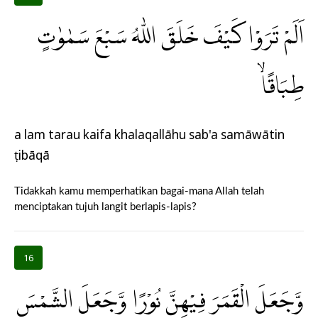
اَلَمْ تَرَوْا كَيْفَ خَلَقَ اللّٰهُ سَبْعَ سَمٰوٰتٍ
طِبَاقًاۙ
a lam tarau kaifa khalaqallāhu sab'a samāwātin
ṭibāqā
Tidakkah kamu memperhatikan bagai-mana Allah telah
menciptakan tujuh langit berlapis-lapis?
16
وَّجَعَلَ الْقَمَرَ فِيْهِنَّ نُوْرًا وَّجَعَلَ الشَّمْسَ