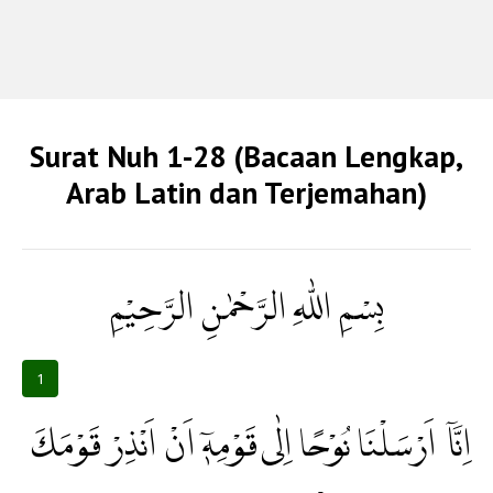
Surat Nuh 1-28 (Bacaan Lengkap,
Arab Latin dan Terjemahan)
بِسْمِ اللّٰهِ الرَّحْمٰنِ الرَّحِيْمِ
1
اِنَّآ اَرْسَلْنَا نُوْحًا اِلٰى قَوْمِهٖٓ اَنْ اَنْذِرْ قَوْمَكَ