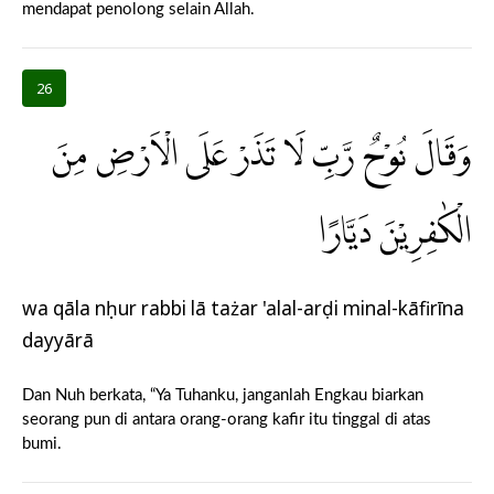
mendapat penolong selain Allah.
26
وَقَالَ نُوْحٌ رَّبِّ لَا تَذَرْ عَلَى الْاَرْضِ مِنَ
الْكٰفِرِيْنَ دَيَّارًا
wa qāla nụḥur rabbi lā tażar 'alal-arḍi minal-kāfirīna
dayyārā
Dan Nuh berkata, “Ya Tuhanku, janganlah Engkau biarkan
seorang pun di antara orang-orang kafir itu tinggal di atas
bumi.