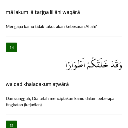
mā lakum lā tarjụna lillāhi waqārā
Mengapa kamu tidak takut akan kebesaran Allah?
14
وَقَدْ خَلَقَكُمْ اَطْوَارًا
wa qad khalaqakum aṭwārā
Dan sungguh, Dia telah menciptakan kamu dalam beberapa
tingkatan (kejadian).
15