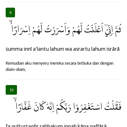
9
ثُمَّ اِنِّيْٓ اَعْلَنْتُ لَهُمْ وَاَسْرَرْتُ لَهُمْ اِسْرَارًاۙ
ṡumma innī a'lantu lahum wa asrartu lahum isrārā
Kemudian aku menyeru mereka secara terbuka dan dengan
diam-diam,
10
فَقُلْتُ اسْتَغْفِرُوْا رَبَّكُمْ اِنَّهٗ كَانَ غَفَّارًاۙ
fa qultustagfirụ rabbakum innahụ kāna gaffārā