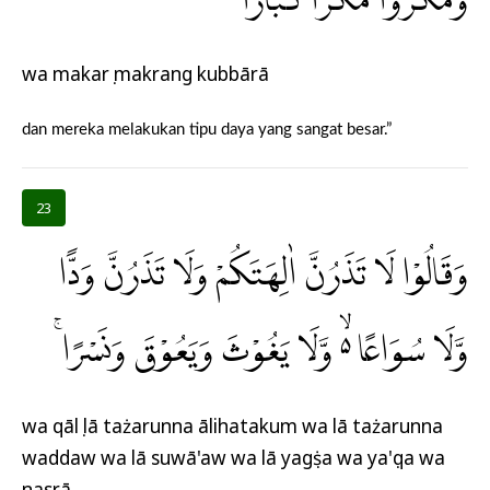
وَمَكَرُوْا مَكْرًا كُبَّارًاۚ
wa makarụ makrang kubbārā
dan mereka melakukan tipu daya yang sangat besar.”
23
وَقَالُوْا لَا تَذَرُنَّ اٰلِهَتَكُمْ وَلَا تَذَرُنَّ وَدًّا
وَّلَا سُوَاعًا ەۙ وَّلَا يَغُوْثَ وَيَعُوْقَ وَنَسْرًاۚ
wa qālụ lā tażarunna ālihatakum wa lā tażarunna
waddaw wa lā suwā'aw wa lā yagụṡa wa ya'ụqa wa
nasrā