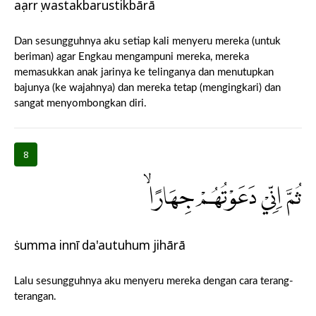
aṣarrụ wastakbarustikbārā
Dan sesungguhnya aku setiap kali menyeru mereka (untuk
beriman) agar Engkau mengampuni mereka, mereka
memasukkan anak jarinya ke telinganya dan menutupkan
bajunya (ke wajahnya) dan mereka tetap (mengingkari) dan
sangat menyombongkan diri.
8
ثُمَّ اِنِّيْ دَعَوْتُهُمْ جِهَارًاۙ
ṡumma innī da'autuhum jihārā
Lalu sesungguhnya aku menyeru mereka dengan cara terang-
terangan.