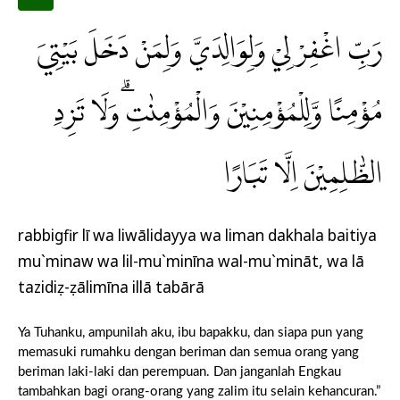
رَبِّ اغْفِرْ لِيْ وَلِوَالِدَيَّ وَلِمَنْ دَخَلَ بَيْتِيَ
مُؤْمِنًا وَّلِلْمُؤْمِنِيْنَ وَالْمُؤْمِنٰتِۗ وَلَا تَزِدِ
الظّٰلِمِيْنَ اِلَّا تَبَارًا
rabbigfir lī wa liwālidayya wa liman dakhala baitiya
mu`minaw wa lil-mu`minīna wal-mu`mināt, wa lā
tazidiẓ-ẓālimīna illā tabārā
Ya Tuhanku, ampunilah aku, ibu bapakku, dan siapa pun yang
memasuki rumahku dengan beriman dan semua orang yang
beriman laki-laki dan perempuan. Dan janganlah Engkau
tambahkan bagi orang-orang yang zalim itu selain kehancuran.”