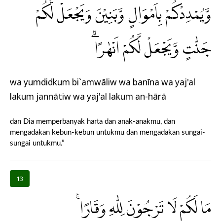
وَّيُمْدِدْكُمْ بِاَمْوَالٍ وَّبَنِيْنَ وَيَجْعَلْ لَّكُمْ
جَنّٰتٍ وَّيَجْعَلْ لَّكُمْ اَنْهٰرًاۗ
wa yumdidkum bi`amwāliw wa banīna wa yaj'al
lakum jannātiw wa yaj'al lakum an-hārā
dan Dia memperbanyak harta dan anak-anakmu, dan
mengadakan kebun-kebun untukmu dan mengadakan sungai-
sungai untukmu.”
13
مَا لَكُمْ لَا تَرْجُوْنَ لِلّٰهِ وَقَارًاۚ