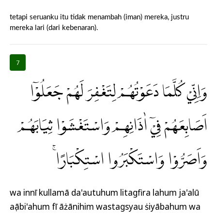
tetapi seruanku itu tidak menambah (iman) mereka, justru
mereka lari (dari kebenaran).
7
وَاِنِّيْ كُلَّمَا دَعَوْتُهُمْ لِتَغْفِرَ لَهُمْ جَعَلُوْٓا
اَصَابِعَهُمْ فِيْٓ اٰذَانِهِمْ وَاسْتَغْشَوْا ثِيَابَهُمْ
وَاَصَرُّوْا وَاسْتَكْبَرُوا اسْتِكْبَارًاۚ
wa innī kullamā da'autuhum litagfira lahum ja'alū
aṣābi'ahum fī āżānihim wastagsyau ṡiyābahum wa