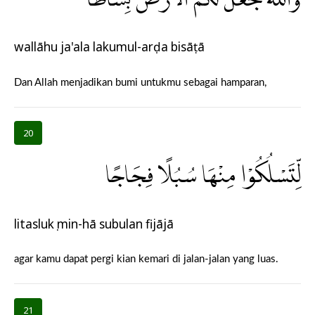
wallāhu ja'ala lakumul-arḍa bisāṭā
Dan Allah menjadikan bumi untukmu sebagai hamparan,
20
لِّتَسْلُكُوْا مِنْهَا سُبُلًا فِجَاجًا
litaslukụ min-hā subulan fijājā
agar kamu dapat pergi kian kemari di jalan-jalan yang luas.
21