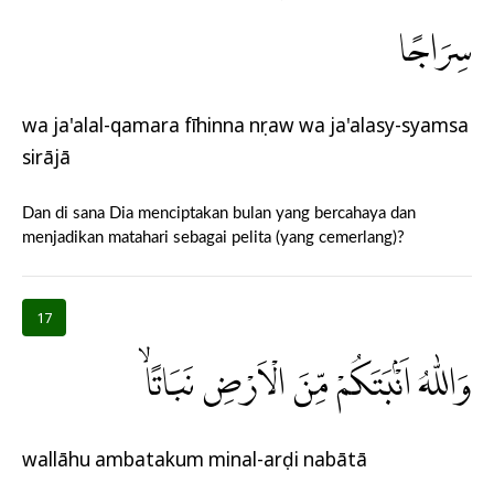
سِرَاجًا
wa ja'alal-qamara fīhinna nụraw wa ja'alasy-syamsa
sirājā
Dan di sana Dia menciptakan bulan yang bercahaya dan
menjadikan matahari sebagai pelita (yang cemerlang)?
17
وَاللّٰهُ اَنْۢبَتَكُمْ مِّنَ الْاَرْضِ نَبَاتًاۙ
wallāhu ambatakum minal-arḍi nabātā