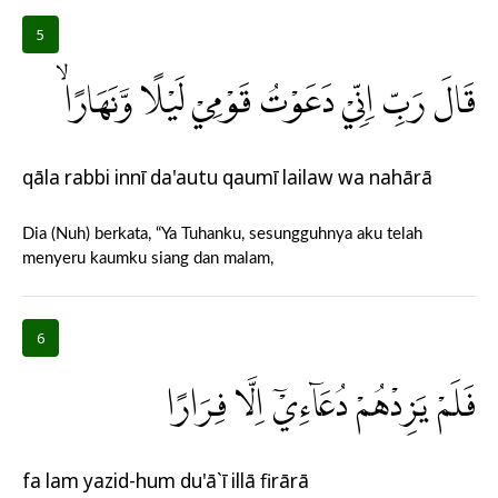
5
قَالَ رَبِّ اِنِّيْ دَعَوْتُ قَوْمِيْ لَيْلًا وَّنَهَارًاۙ
qāla rabbi innī da'autu qaumī lailaw wa nahārā
Dia (Nuh) berkata, “Ya Tuhanku, sesungguhnya aku telah
menyeru kaumku siang dan malam,
6
فَلَمْ يَزِدْهُمْ دُعَاۤءِيْٓ اِلَّا فِرَارًا
fa lam yazid-hum du'ā`ī illā firārā