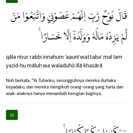
قَالَ نُوْحٌ رَّبِّ اِنَّهُمْ عَصَوْنِيْ وَاتَّبَعُوْا مَنْ
لَّمْ يَزِدْهُ مَالُهٗ وَوَلَدُهٗٓ اِلَّا خَسَارًاۚ
qāla nụḥur rabbi innahum 'aṣaunī wattaba'ụ mal lam
yazid-hu māluhụ wa waladuhū illā khasārā
Nuh berkata, “Ya Tuhanku, sesungguhnya mereka durhaka
kepadaku, dan mereka mengikuti orang-orang yang harta dan
anak-anaknya hanya menambah kerugian baginya,
22